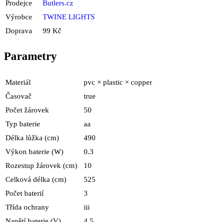
Prodejce
Butlers.cz
Výrobce
TWINE LIGHTS
Doprava
99 Kč
Parametry
Materiál
pvc × plastic × copper
Časovač
true
Počet žárovek
50
Typ baterie
aa
Délka lůžka (cm)
490
Výkon baterie (W)
0.3
Rozestup žárovek (cm)
10
Celková délka (cm)
525
Počet baterií
3
Třída ochrany
iii
Napětí baterie (V)
4.5