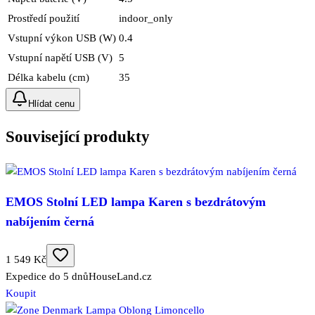
Prostředí použití
indoor_only
Vstupní výkon USB (W)
0.4
Vstupní napětí USB (V)
5
Délka kabelu (cm)
35
Hlídat cenu
Související produkty
EMOS Stolní LED lampa Karen s bezdrátovým
nabíjením černá
1 549 Kč
Expedice do 5 dnů
HouseLand.cz
Koupit