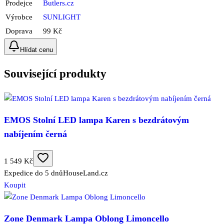
Prodejce
Butlers.cz
Výrobce
SUNLIGHT
Doprava
99 Kč
Hlídat cenu
Související produkty
EMOS Stolní LED lampa Karen s bezdrátovým
nabíjením černá
1 549 Kč
Expedice do 5 dnů
HouseLand.cz
Koupit
Zone Denmark Lampa Oblong Limoncello